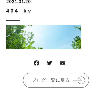
2021.01.20
404_kv
F
T
E
共
a
w
m
有
c
it
ai
ブログ一覧に戻る
e
te
l
b
r
o
o